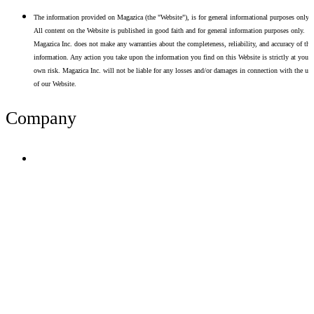
The information provided on Magazica (the "Website"), is for general informational purposes only.
All content on the Website is published in good faith and for general information purposes only.
Magazica Inc. does not make any warranties about the completeness, reliability, and accuracy of thi
information. Any action you take upon the information you find on this Website is strictly at your
own risk. Magazica Inc. will not be liable for any losses and/or damages in connection with the use
of our Website.
Company
Terms of Use
Privacy Policy
Resume Analyzer Terms
Advertise With Us
Volunteer With Us
Magazica Media Kit
Contact Us