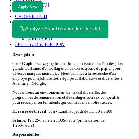
HEALTH TECH
Apply Now
MAGAZINE
CAREER HUB
ABOUT MAGAZICA
ABOUT MAGAZICA
🔍 Analyze Your Resume for This Job
VOLUNTEER WITH MAGAZICA
MEDIA KIT
FREE SUBSCRIPTION
Description:
Chez Graphic Packaging International, nous sommes l'un des plus
grands fabricants d'emballages en carton et à base de papier pour
diverses marques mondiales. Nous sommes à la recherche d'un
employé pour rejoindre notre équipe collaborative et diversifiée à
Atlanta, en Géorgie.
Nous offrons un environnement de travail diversifié, des
programmes de rémunération et d'avantages sociaux compétitifs
pour récompenser les talents qui contribuent à notre succès.
Horaires de travail:
Soir - Lundi au jeudi de 15h00 à 1h00
Salaire:
19,02$/heure à 23,08$/heure (prime de soir de
1.25$/heure)
Responsabilités: