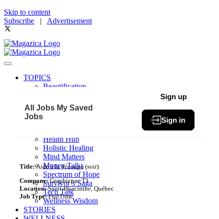
Skip to content
Subscribe
|
Advertisement
TOPICS
Beautification
Book of The Month
Sign up
Community
All Jobs
My Saved
Fit & Fab
Jobs
Sign in
Green Living
Healthy Bites
Health Hub
Holistic Healing
Mind Matters
Money Talks
Title:
Aide à la découpe (soir)
Spectrum of Hope
Company:
Graphicpac T1
Survivor’s Saga
Location:
Saint-Hyacinthe, Québec
Tech Talk
Job Type:
FullTime
Wellness Wisdom
STORIES
WELLNESS